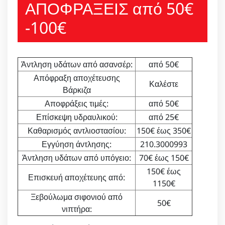
ΑΠΟΦΡΑΞΕΙΣ από 50€
-100€
Άντληση υδάτων από ασανσέρ:
από 50€
Απόφραξη αποχέτευσης
Καλέστε
Βάρκιζα
Αποφράξεις τιμές:
από 50€
Επίσκεψη υδραυλικού:
από 25€
Καθαρισμός αντλιοστασίου:
150€ έως 350€
Εγγύηση άντλησης:
210.3000993
Άντληση υδάτων από υπόγειο:
70€ έως 150€
150€ έως
Επισκευή αποχέτευης από:
1150€
Ξεβούλωμα σιφονιού από
50€
νιπτήρα: