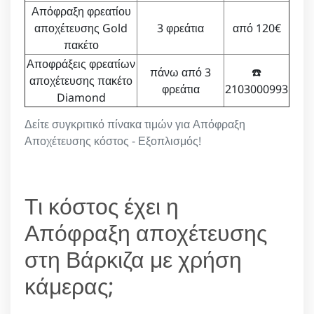
Απόφραξη φρεατίου
αποχέτευσης Gold
3 φρεάτια
από 120€
πακέτο
Αποφράξεις φρεατίων
πάνω από 3
☎️
αποχέτευσης πακέτο
φρεάτια
2103000993
Diamond
Δείτε συγκριτικό πίνακα τιμών για Απόφραξη
Αποχέτευσης κόστος - Εξοπλισμός!
Τι κόστος έχει η
Απόφραξη αποχέτευσης
στη Βάρκιζα με χρήση
κάμερας;