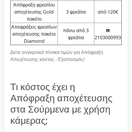
Απόφραξη φρεατίου
αποχέτευσης Gold
3 φρεάτια
από 120€
πακέτο
Αποφράξεις φρεατίων
πάνω από 3
☎️
αποχέτευσης πακέτο
φρεάτια
2103000993
Diamond
Δείτε συγκριτικό πίνακα τιμών για Απόφραξη
Αποχέτευσης κόστος - Εξοπλισμός!
Τι κόστος έχει η
Απόφραξη αποχέτευσης
στα Σούρμενα με χρήση
κάμερας;