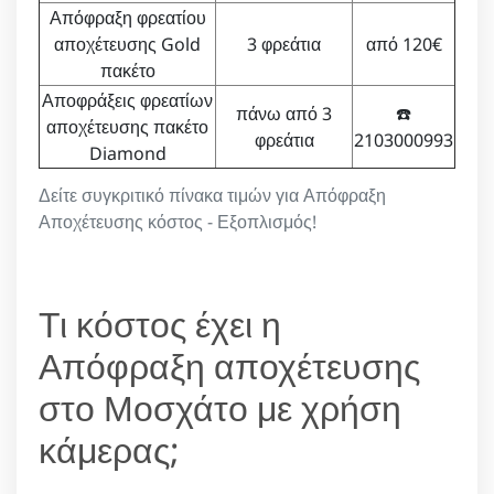
Απόφραξη φρεατίου
αποχέτευσης Gold
3 φρεάτια
από 120€
πακέτο
Αποφράξεις φρεατίων
πάνω από 3
☎️
αποχέτευσης πακέτο
φρεάτια
2103000993
Diamond
Δείτε συγκριτικό πίνακα τιμών για Απόφραξη
Αποχέτευσης κόστος - Εξοπλισμός!
Τι κόστος έχει η
Απόφραξη αποχέτευσης
στο Μοσχάτο με χρήση
κάμερας;