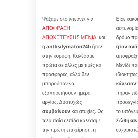
Ψάξαμε στο ίντερνετ για
Είχε κακοκ
ΑΠΟΦΡΑΞΗ
αστυνομία
ΑΠΟΧΕΤΕΥΣΗΣ ΜΕΝΙΔΙ
και
δρόμο προ
η
antlisilymaton24h
ήταν
ήταν ανά
στην κορυφή. Καλέσαμε
αποφραξη
πρώτα σε άλλες με τιμές και
Μενίδι πά
προσφορές, αλλά δεν
ιδιοκτήτες
μπορούσαν να
κάλεσαν 
εξυπηρετήσουν ημέρα
πήραν ειδ
αργίας. Δυστυχώς
προσεγγίσ
συμβαίνουν
και ατυχίες. Ως
το υπόγει
τελαυταία ελπίδα καλέσαμε
Σώθηκαν 
την πρώτη επιχείρηση, η
ευχαριστώ