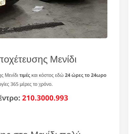
οχέτευσης Μενίδι
ης Μενίδι
τιμές
και κόστος εδώ
24 ώρες το 24ωρο
ργίες 365 μέρες το χρόνο.
έντρο:
210.3000.993