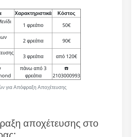
α
Χαρακτηριστικά
Κόστος
ενίδι
1 φρεάτιο
50€
εων
2 φρεάτια
90€
τευσης
3 φρεάτια
από 120€
ν
πάνω από 3
☎️
amond
φρεάτια
2103000993
ιμών για Απόφραξη Αποχέτευσης
φραξη αποχέτευσης στο
ρας;