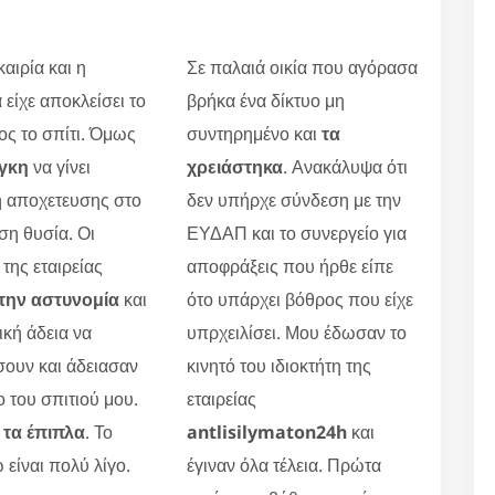
αιρία και η
Σε παλαιά οικία που αγόρασα
 είχε αποκλείσει το
βρήκα ένα δίκτυο μη
ς το σπίτι. Όμως
συντηρημένο και
τα
γκη
να γίνει
χρειάστηκα
. Ανακάλυψα ότι
 αποχετευσης στο
δεν υπήρχε σύνδεση με την
ση θυσία. Οι
ΕΥΔΑΠ και το συνεργείο για
 της εταιρείας
αποφράξεις που ήρθε είπε
την αστυνομία
και
ότο υπάρχει βόθρος που είχε
ική άδεια να
υπρχειλίσει. Μου έδωσαν το
ουν και άδειασαν
κινητό του ιδιοκτήτη της
ο του σπιτιού μου.
εταιρείας
τα έπιπλα
. Το
antlisilymaton24h
και
 είναι πολύ λίγο.
έγιναν όλα τέλεια. Πρώτα