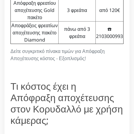
Απόφραξη φρεατίου
αποχέτευσης Gold
3 φρεάτια
από 120€
πακέτο
Αποφράξεις φρεατίων
πάνω από 3
☎️
αποχέτευσης πακέτο
φρεάτια
2103000993
Diamond
Δείτε συγκριτικό πίνακα τιμών για Απόφραξη
Αποχέτευσης κόστος - Εξοπλισμός!
Τι κόστος έχει η
Απόφραξη αποχέτευσης
στον Κορυδαλλό με χρήση
κάμερας;