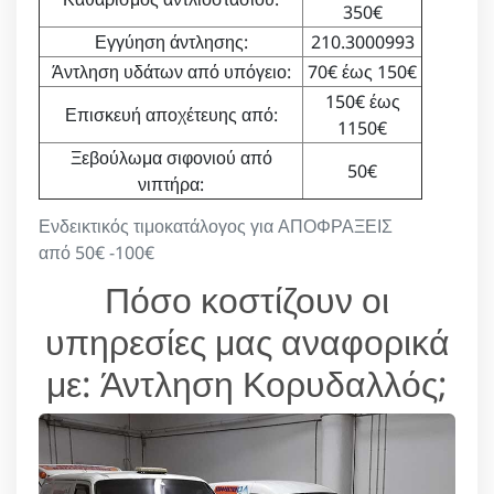
350€
Εγγύηση άντλησης:
210.3000993
Άντληση υδάτων από υπόγειο:
70€ έως 150€
150€ έως
Επισκευή αποχέτευης από:
1150€
Ξεβούλωμα σιφονιού από
50€
νιπτήρα:
Ενδεικτικός τιμοκατάλογος για ΑΠΟΦΡΑΞΕΙΣ
από 50€ -100€
Πόσο κοστίζουν οι
υπηρεσίες μας αναφορικά
με: Άντληση Κορυδαλλός;