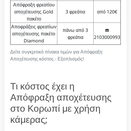
Απόφραξη φρεατίου
αποχέτευσης Gold
3 φρεάτια
από 120€
πακέτο
Αποφράξεις φρεατίων
πάνω από 3
☎️
αποχέτευσης πακέτο
φρεάτια
2103000993
Diamond
Δείτε συγκριτικό πίνακα τιμών για Απόφραξη
Αποχέτευσης κόστος - Εξοπλισμός!
Τι κόστος έχει η
Απόφραξη αποχέτευσης
στο Κορωπί με χρήση
κάμερας;