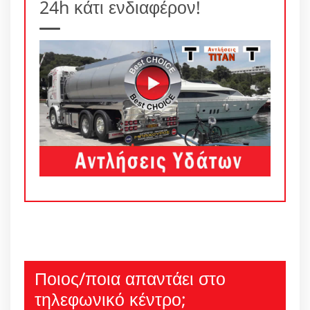
24h κάτι ενδιαφέρον!
Ποιος/ποια απαντάει στο
τηλεφωνικό κέντρο;