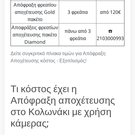
Απόφραξη φρεατίου
αποχέτευσης Gold
3 φρεάτια
από 120€
πακέτο
Αποφράξεις φρεατίων
πάνω από 3
☎️
αποχέτευσης πακέτο
φρεάτια
2103000993
Diamond
Δείτε συγκριτικό πίνακα τιμών για Απόφραξη
Αποχέτευσης κόστος - Εξοπλισμός!
Τι κόστος έχει η
Απόφραξη αποχέτευσης
στο Κολωνάκι με χρήση
κάμερας;