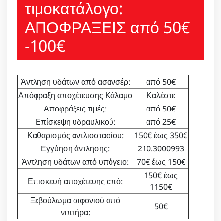
τιμοκατάλογο:
ΑΠΟΦΡΑΞΕΙΣ από 50€
-100€
Άντληση υδάτων από ασανσέρ:
από 50€
Απόφραξη αποχέτευσης Κάλαμο
Καλέστε
Αποφράξεις τιμές:
από 50€
Επίσκεψη υδραυλικού:
από 25€
Καθαρισμός αντλιοστασίου:
150€ έως 350€
Εγγύηση άντλησης:
210.3000993
Άντληση υδάτων από υπόγειο:
70€ έως 150€
150€ έως
Επισκευή αποχέτευης από:
1150€
Ξεβούλωμα σιφονιού από
50€
νιπτήρα: