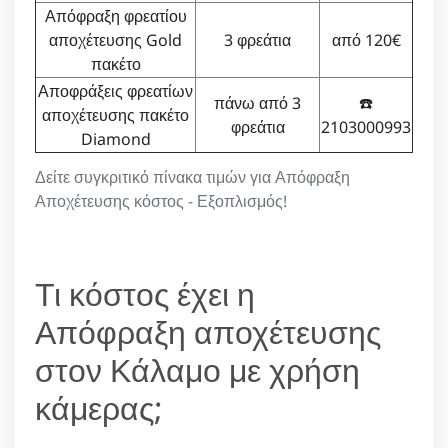
Απόφραξη φρεατίου
αποχέτευσης Gold
3 φρεάτια
από 120€
πακέτο
Αποφράξεις φρεατίων
πάνω από 3
☎️
αποχέτευσης πακέτο
φρεάτια
2103000993
Diamond
Δείτε συγκριτικό πίνακα τιμών για Απόφραξη
Αποχέτευσης κόστος - Εξοπλισμός!
Τι κόστος έχει η
Απόφραξη αποχέτευσης
στον Κάλαμο με χρήση
κάμερας;