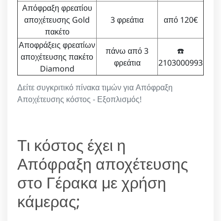
Απόφραξη φρεατίου
αποχέτευσης Gold
3 φρεάτια
από 120€
πακέτο
Αποφράξεις φρεατίων
πάνω από 3
☎️
αποχέτευσης πακέτο
φρεάτια
2103000993
Diamond
Δείτε συγκριτικό πίνακα τιμών για Απόφραξη
Αποχέτευσης κόστος - Εξοπλισμός!
Τι κόστος έχει η
Απόφραξη αποχέτευσης
στο Γέρακα με χρήση
κάμερας;