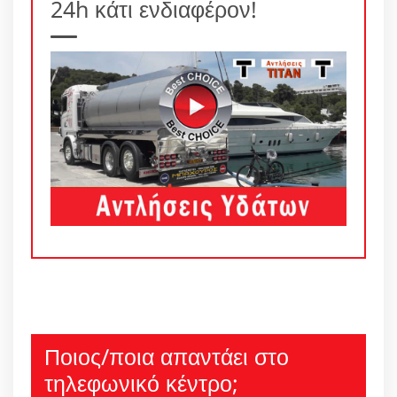
24h κάτι ενδιαφέρον!
Ποιος/ποια απαντάει στο
τηλεφωνικό κέντρο;