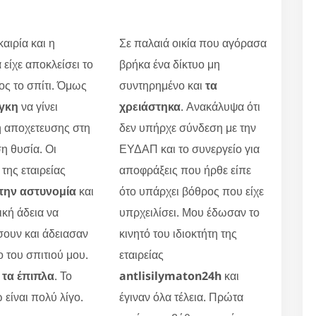
αιρία και η
Σε παλαιά οικία που αγόρασα
 είχε αποκλείσει το
βρήκα ένα δίκτυο μη
ς το σπίτι. Όμως
συντηρημένο και
τα
γκη
να γίνει
χρειάστηκα
. Ανακάλυψα ότι
 αποχετευσης στη
δεν υπήρχε σύνδεση με την
η θυσία. Οι
ΕΥΔΑΠ και το συνεργείο για
 της εταιρείας
αποφράξεις που ήρθε είπε
την αστυνομία
και
ότο υπάρχει βόθρος που είχε
ική άδεια να
υπρχειλίσει. Μου έδωσαν το
ουν και άδειασαν
κινητό του ιδιοκτήτη της
ο του σπιτιού μου.
εταιρείας
τα έπιπλα
. Το
antlisilymaton24h
και
 είναι πολύ λίγο.
έγιναν όλα τέλεια. Πρώτα