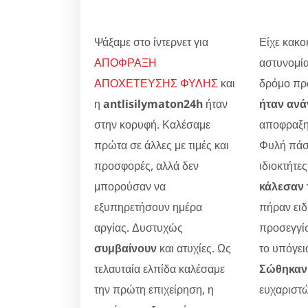
Ψάξαμε στο ίντερνετ για
Είχε κακοκ
ΑΠΟΦΡΑΞΗ
αστυνομία
ΑΠΟΧΕΤΕΥΣΗΣ ΦΥΛΗΣ
και
δρόμο προ
η
antlisilymaton24h
ήταν
ήταν ανά
στην κορυφή. Καλέσαμε
αποφραξη
πρώτα σε άλλες με τιμές και
Φυλή πάσ
προσφορές, αλλά δεν
ιδιοκτήτες
μπορούσαν να
κάλεσαν 
εξυπηρετήσουν ημέρα
πήραν ειδ
αργίας. Δυστυχώς
προσεγγίσ
συμβαίνουν
και ατυχίες. Ως
το υπόγει
τελαυταία ελπίδα καλέσαμε
Σώθηκαν 
την πρώτη επιχείρηση, η
ευχαριστώ