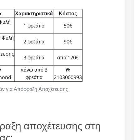
α
Χαρακτηριστικά
Κόστος
Φυλή
1 φρεάτιο
50€
ν Φυλή
2 φρεάτια
90€
τευσης
3 φρεάτια
από 120€
ν
πάνω από 3
☎️
amond
φρεάτια
2103000993
ιμών για Απόφραξη Αποχέτευσης
φραξη αποχέτευσης στη
ας;