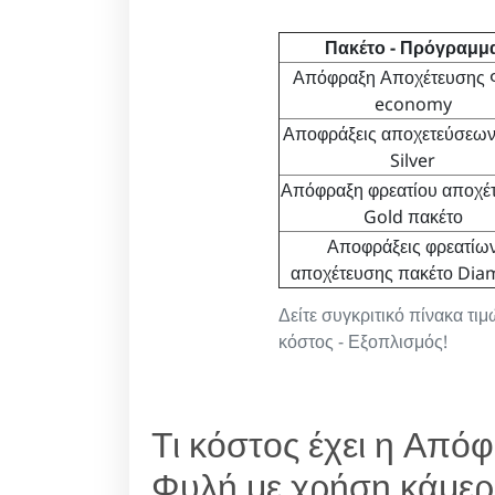
Πακέτο - Πρόγραμμ
Απόφραξη Αποχέτευσης 
economy
Αποφράξεις αποχετεύσεω
Silver
Απόφραξη φρεατίου αποχέ
Gold πακέτο
Αποφράξεις φρεατίω
αποχέτευσης πακέτο Di
Δείτε συγκριτικό πίνακα τ
κόστος - Εξοπλισμός!
Τι κόστος έχει η Από
Φυλή με χρήση κάμερ