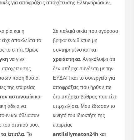
τικές
για αποφράξεις αποχέτευσης Ελληνορώσων.
αιρία και η
Σε παλαιά οικία που αγόρασα
 είχε αποκλείσει το
βρήκα ένα δίκτυο μη
ς το σπίτι. Όμως
συντηρημένο και
τα
γκη
να γίνει
χρειάστηκα
. Ανακάλυψα ότι
 αποχετευσης
δεν υπήρχε σύνδεση με την
σων πάση θυσία.
ΕΥΔΑΠ και το συνεργείο για
τες της εταιρείας
αποφράξεις που ήρθε είπε
την αστυνομία
και
ότο υπάρχει βόθρος που είχε
ική άδεια να
υπρχειλίσει. Μου έδωσαν το
ουν και άδειασαν
κινητό του ιδιοκτήτη της
ο του σπιτιού μου.
εταιρείας
τα έπιπλα
. Το
antlisilymaton24h
και