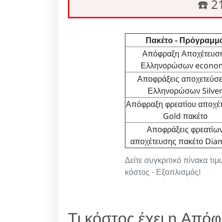
☎️ 
Πακέτο - Πρόγραμμ
Απόφραξη Αποχέτευσ
Ελληνορώσων econo
Αποφράξεις αποχετεύσ
Ελληνορώσων Silve
Απόφραξη φρεατίου αποχέ
Gold πακέτο
Αποφράξεις φρεατίω
αποχέτευσης πακέτο Di
Δείτε συγκριτικό πίνακα τ
κόστος - Εξοπλισμός!
Τι κόστος έχει η Από