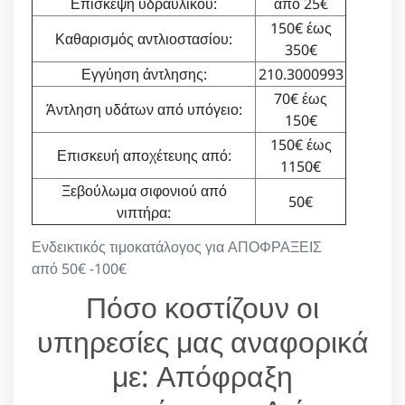
Επίσκεψη υδραυλικού:
από 25€
150€ έως
Καθαρισμός αντλιοστασίου:
350€
Εγγύηση άντλησης:
210.3000993
70€ έως
Άντληση υδάτων από υπόγειο:
150€
150€ έως
Επισκευή αποχέτευης από:
1150€
Ξεβούλωμα σιφονιού από
50€
νιπτήρα:
Ενδεικτικός τιμοκατάλογος για ΑΠΟΦΡΑΞΕΙΣ
από 50€ -100€
Πόσο κοστίζουν οι
υπηρεσίες μας αναφορικά
με: Απόφραξη