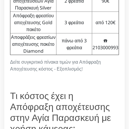
αποχετεύσεων Αγία
2 φρεάτια
90€
Παρασκευή Silver
Απόφραξη φρεατίου
αποχέτευσης Gold
3 φρεάτια
από 120€
πακέτο
Αποφράξεις φρεατίων
πάνω από 3
☎️
αποχέτευσης πακέτο
φρεάτια
2103000993
Diamond
Δείτε συγκριτικό πίνακα τιμών για Απόφραξη
Αποχέτευσης κόστος - Εξοπλισμός!
Τι κόστος έχει η
Απόφραξη αποχέτευσης
στην Αγία Παρασκευή με
χρήση κάμερας;