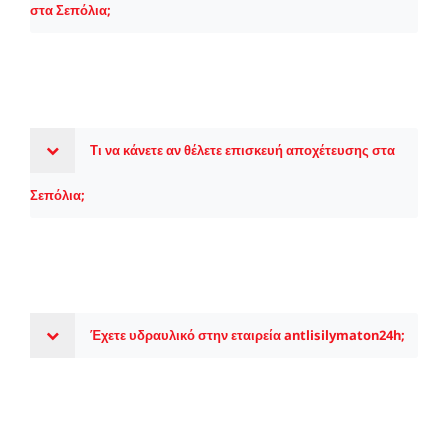
στα Σεπόλια;
Τι να κάνετε αν θέλετε επισκευή αποχέτευσης στα
Σεπόλια;
Έχετε υδραυλικό στην εταιρεία antlisilymaton24h;