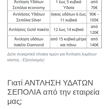
Άντληση Υδάτων
1 έως 5 κυβικά
από
Σεπόλια economy
Ύδατα
70€
Αντλήσεις Υδάτων
όγκος υδάτων 6 έως
90€ –
Σεπόλια Silver
11 κυβικά
105€
από
Αντλήσεις Gold πακέτο
12 έως 14 κυβικά
120€
Άντληση υδάτων
από 15 κυβικά μέτρα
από
πακέτο Diamond
και πάνω
140€
Δείτε συγκριτικό πίνακα τιμών για Άντληση λυμάτων
κόστος - Εξοπλισμός!
Γιατί ΑΝΤΛΗΣΗ ΥΔΑΤΩΝ
ΣΕΠΟΛΙΑ από την εταιρεία
μας;