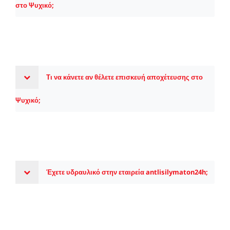
στο Ψυχικό;
Τι να κάνετε αν θέλετε επισκευή αποχέτευσης στο
Ψυχικό;
Έχετε υδραυλικό στην εταιρεία antlisilymaton24h;