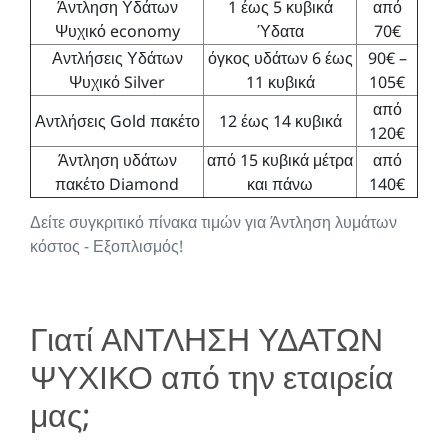
Άντληση Υδάτων
1 έως 5 κυβικά
από
Ψυχικό economy
Ύδατα
70€
Αντλήσεις Υδάτων
όγκος υδάτων 6 έως
90€ –
Ψυχικό Silver
11 κυβικά
105€
από
Αντλήσεις Gold πακέτο
12 έως 14 κυβικά
120€
Άντληση υδάτων
από 15 κυβικά μέτρα
από
πακέτο Diamond
και πάνω
140€
Δείτε συγκριτικό πίνακα τιμών για Άντληση λυμάτων
κόστος - Εξοπλισμός!
Γιατί ΑΝΤΛΗΣΗ ΥΔΑΤΩΝ
ΨΥΧΙΚΟ από την εταιρεία
μας;