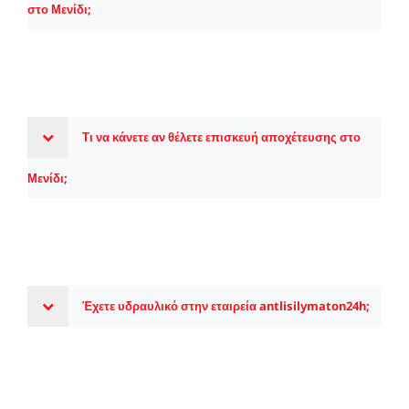
στο Μενίδι;
Τι να κάνετε αν θέλετε επισκευή αποχέτευσης στο
Μενίδι;
Έχετε υδραυλικό στην εταιρεία antlisilymaton24h;