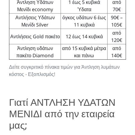
Άντληση Υδάτων
1 έως 5 κυβικά
από
Μενίδι economy
Ύδατα
70€
Αντλήσεις Υδάτων
όγκος υδάτων 6 έως
90€ –
Μενίδι Silver
11 κυβικά
105€
από
Αντλήσεις Gold πακέτο
12 έως 14 κυβικά
120€
Άντληση υδάτων
από 15 κυβικά μέτρα
από
πακέτο Diamond
και πάνω
140€
Δείτε συγκριτικό πίνακα τιμών για Άντληση λυμάτων
κόστος - Εξοπλισμός!
Γιατί ΑΝΤΛΗΣΗ ΥΔΑΤΩΝ
ΜΕΝΙΔΙ από την εταιρεία
μας;