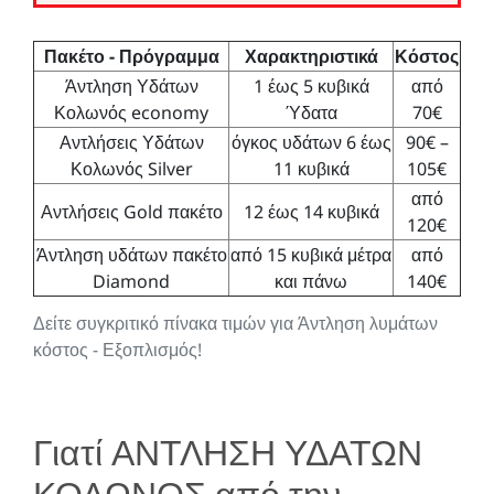
Πακέτο - Πρόγραμμα
Χαρακτηριστικά
Κόστος
Άντληση Υδάτων
1 έως 5 κυβικά
από
Κολωνός economy
Ύδατα
70€
Αντλήσεις Υδάτων
όγκος υδάτων 6 έως
90€ –
Κολωνός Silver
11 κυβικά
105€
από
Αντλήσεις Gold πακέτο
12 έως 14 κυβικά
120€
Άντληση υδάτων πακέτο
από 15 κυβικά μέτρα
από
Diamond
και πάνω
140€
Δείτε συγκριτικό πίνακα τιμών για Άντληση λυμάτων
κόστος - Εξοπλισμός!
Γιατί ΑΝΤΛΗΣΗ ΥΔΑΤΩΝ
ΚΟΛΩΝΟΣ από την