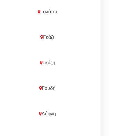
Γαλάτσι
Γκάζι
Γκύζη
Γουδή
Δάφνη