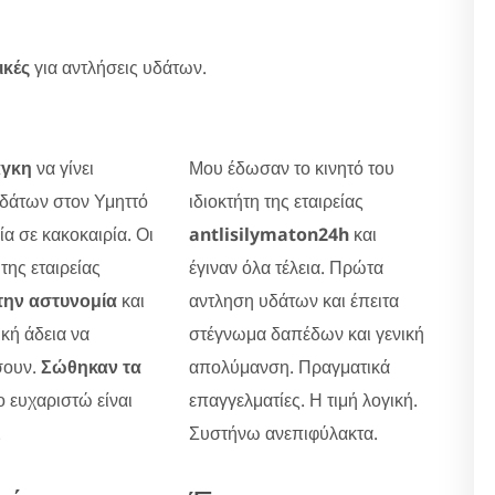
ικές
για αντλήσεις υδάτων.
άγκη
να γίνει
Μου έδωσαν το κινητό του
δάτων στον Υμηττό
ιδιοκτήτη της εταιρείας
ία σε κακοκαιρία. Οι
antlisilymaton24h
και
 της εταιρείας
έγιναν όλα τέλεια. Πρώτα
την αστυνομία
και
αντληση υδάτων και έπειτα
ική άδεια να
στέγνωμα δαπέδων και γενική
σουν.
Σώθηκαν τα
απολύμανση. Πραγματικά
Το ευχαριστώ είναι
επαγγελματίες. Η τιμή λογική.
.
Συστήνω ανεπιφύλακτα.