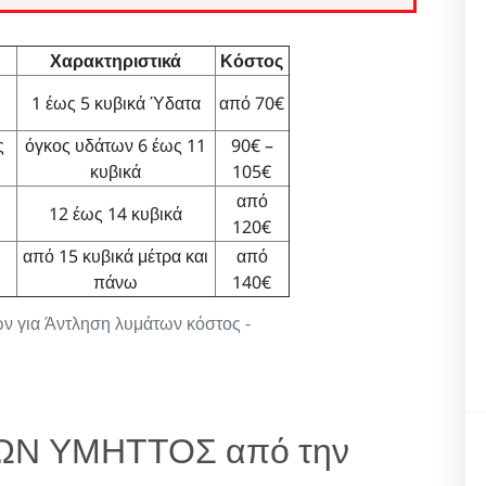
Χαρακτηριστικά
Κόστος
1 έως 5 κυβικά Ύδατα
από 70€
ς
όγκος υδάτων 6 έως 11
90€ –
κυβικά
105€
από
12 έως 14 κυβικά
120€
από 15 κυβικά μέτρα και
από
πάνω
140€
μών για Άντληση λυμάτων κόστος -
ΤΩΝ ΥΜΗΤΤΟΣ από την