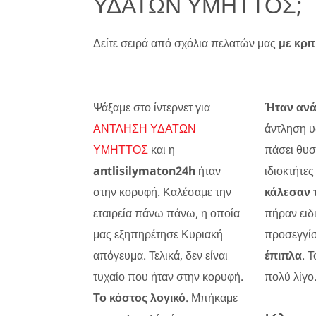
ΥΔΑΤΩΝ ΥΜΗΤΤΟΣ;
Δείτε σειρά από σχόλια πελατών μας
με κριτ
Ψάξαμε στο ίντερνετ για
Ήταν αν
ΑΝΤΛΗΣΗ ΥΔΑΤΩΝ
άντληση υ
ΥΜΗΤΤΟΣ
και η
πάσει θυσ
antlisilymaton24h
ήταν
ιδιοκτήτες
στην κορυφή. Καλέσαμε την
κάλεσαν 
εταιρεία πάνω πάνω, η οποία
πήραν ειδ
μας εξηπηρέτησε Κυριακή
προσεγγί
απόγευμα. Τελικά, δεν είναι
έπιπλα
. 
τυχαίο που ήταν στην κορυφή.
πολύ λίγο
Το κόστος λογικό
. Μπήκαμε