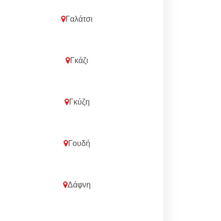
Γαλάτσι
Γκάζι
Γκύζη
Γουδή
Δάφνη