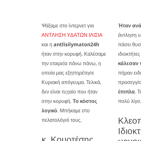
Ψάξαμε στο ίντερνετ για
Ήταν αν
ΑΝΤΛΗΣΗ ΥΔΑΤΩΝ ΙΛΙΣΙΑ
άντληση υ
και η
antlisilymaton24h
πάσει θυσ
ήταν στην κορυφή. Καλέσαμε
ιδιοκτήτες
την εταιρεία πάνω πάνω, η
κάλεσαν 
οποία μας εξηπηρέτησε
πήραν ειδ
Κυριακή απόγευμα. Τελικά,
προσεγγί
δεν είναι τυχαίο που ήταν
έπιπλα
. 
στην κορυφή.
Το κόστος
πολύ λίγο
λογικό
. Μπήκαμε στο
Κλεο
πελατολόγιό τους.
Ιδιοκ
κ. Κουρτέσης,
μονοκ