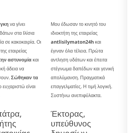
άγκη
να γίνει
Μου έδωσαν το κινητό του
δάτων στα Ιλίσια
ιδιοκτήτη της εταιρείας
ία σε κακοκαιρία. Οι
antlisilymaton24h
και
 της εταιρείας
έγιναν όλα τέλεια. Πρώτα
την αστυνομία
και
αντληση υδάτων και έπειτα
ική άδεια να
στέγνωμα δαπέδων και γενική
σουν.
Σώθηκαν τα
απολύμανση. Πραγματικά
Το ευχαριστώ είναι
επαγγελματίες. Η τιμή λογική.
.
Συστήνω ανεπιφύλακτα.
πάτρα,
Έκτορας,
τήτης
υπεύθυνος
ατοικίας
δημοσίων