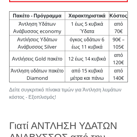
Πακέτο - Πρόγραμμα
Χαρακτηριστικά
Κόστος
Άντληση Υδάτων
1 έως 5 κυβικά
από
Ανάβυσσος economy
Ύδατα
70€
Αντλήσεις Υδάτων
όγκος υδάτων 6
90€ –
Ανάβυσσος Silver
έως 11 κυβικά
105€
από
Αντλήσεις Gold πακέτο
12 έως 14 κυβικά
120€
Άντληση υδάτων πακέτο
από 15 κυβικά
από
Diamond
μέτρα και πάνω
140€
Δείτε συγκριτικό πίνακα τιμών για Άντληση λυμάτων
κόστος - Εξοπλισμός!
Γιατί ΑΝΤΛΗΣΗ ΥΔΑΤΩΝ
ΑΝΑΒΥΣΣΟΣ από την