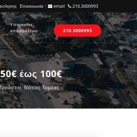
 άντλησης
Επικοινωνία
|
email
210.3000993
Υπηρεσίες
αποφράξεων
210.3000993
50€ έως 100€
Προάστια, Νότιος Τομέας