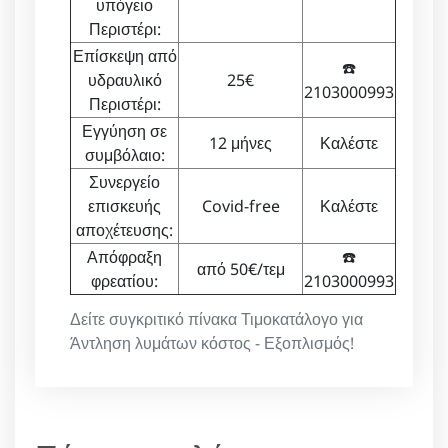
υπόγειο
Περιστέρι:
Επίσκεψη από
☎️
υδραυλικό
25€
2103000993
Περιστέρι:
Εγγύηση σε
12 μήνες
Καλέστε
συμβόλαιο:
Συνεργείο
επισκευής
Covid-free
Καλέστε
αποχέτευσης:
Απόφραξη
☎️
από 50€/τεμ
φρεατίου:
2103000993
Δείτε συγκριτικό πίνακα Τιμοκατάλογο για
Άντληση λυμάτων κόστος - Εξοπλισμός!