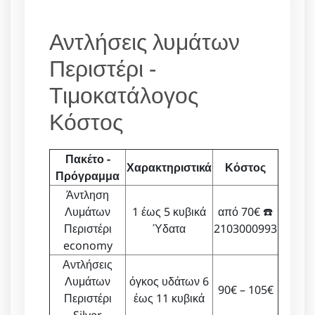
Αντλήσεις λυμάτων
Περιστέρι -
Τιμοκατάλογος
Κόστος
Πακέτο -
Χαρακτηριστικά
Κόστος
Πρόγραμμα
Άντληση
Λυμάτων
1 έως 5 κυβικά
από 70€ ☎️
Περιστέρι
Ύδατα
2103000993
economy
Αντλήσεις
Λυμάτων
όγκος υδάτων 6
90€ – 105€
Περιστέρι
έως 11 κυβικά