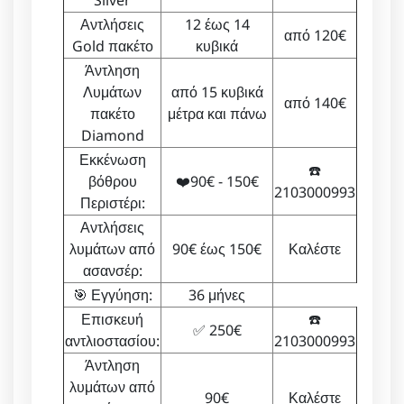
Silver
Αντλήσεις
12 έως 14
από 120€
Gold πακέτο
κυβικά
Άντληση
Λυμάτων
από 15 κυβικά
από 140€
πακέτο
μέτρα και πάνω
Diamond
Εκκένωση
☎️
βόθρου
❤️90€ - 150€
2103000993
Περιστέρι:
Αντλήσεις
λυμάτων από
90€ έως 150€
Καλέστε
ασανσέρ:
🎯 Εγγύηση:
36 μήνες
Επισκευή
☎️
✅ 250€
αντλιοστασίου:
2103000993
Άντληση
λυμάτων από
90€
Καλέστε