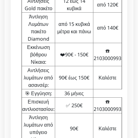
Αντλήσεις
12 έως 14
από 120€
Gold πακέτο
κυβικά
Άντληση
Λυμάτων
από 15 κυβικά
από 140€
πακέτο
μέτρα και πάνω
Diamond
Εκκένωση
☎️
βόθρου
❤️90€ - 150€
2103000993
Νίκαια:
Αντλήσεις
λυμάτων από
90€ έως 150€
Καλέστε
ασανσέρ:
🎯 Εγγύηση:
36 μήνες
Επισκευή
☎️
✅ 250€
αντλιοστασίου:
2103000993
Άντληση
λυμάτων από
90€
Καλέστε
υπόγειο