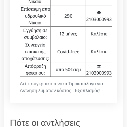
Νίκαια:
Επίσκεψη από
☎️
υδραυλικό
25€
2103000993
Νίκαια:
Εγγύηση σε
12 μήνες
Καλέστε
συμβόλαιο:
Συνεργείο
επισκευής
Covid-free
Καλέστε
αποχέτευσης:
Απόφραξη
☎️
από 50€/τεμ
φρεατίου:
2103000993
Δείτε συγκριτικό πίνακα Τιμοκατάλογο για
Άντληση λυμάτων κόστος - Εξοπλισμός!
Πότε οι αντλήσεις