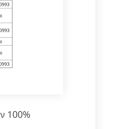
00993
ε
00993
ε
ε
00993
υν 100%