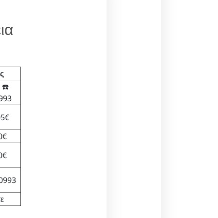
ια
ς
 ☎️
993
05€
0€
0€
00993
ε