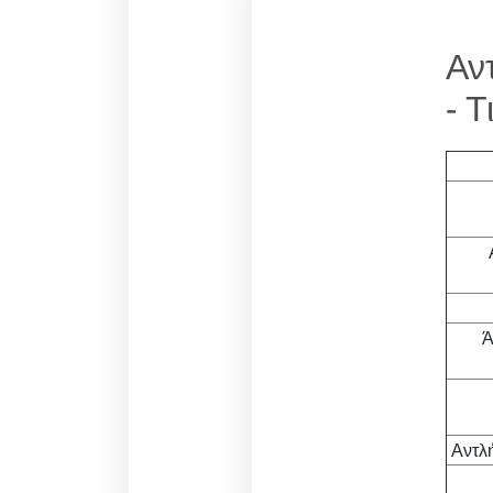
Αν
- 
Ά
Αντλ