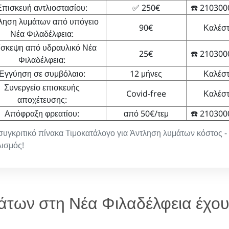
Επισκευή αντλιοστασίου:
✅ 250€
☎️ 21030
ληση λυμάτων από υπόγειο
90€
Καλέστ
Νέα Φιλαδέλφεια:
σκεψη από υδραυλικό Νέα
25€
☎️ 21030
Φιλαδέλφεια:
Εγγύηση σε συμβόλαιο:
12 μήνες
Καλέστ
Συνεργείο επισκευής
Covid-free
Καλέστ
αποχέτευσης:
Απόφραξη φρεατίου:
από 50€/τεμ
☎️ 21030
 συγκριτικό πίνακα Τιμοκατάλογο για Άντληση λυμάτων κόστος -
ισμός!
μάτων στη Νέα Φιλαδέλφεια έχο