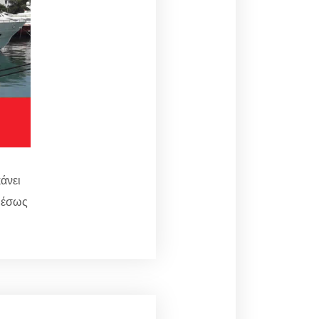
άνει
αμέσως