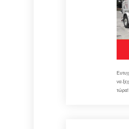
Ευτυχ
να ξεχ
τώρα!