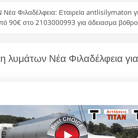
α Φιλαδέλφεια: Εταιρεία antlisilymaton γι
πό 90€ στο 2103000993 για άδειασμα βόθρο
ηση λυμάτων Νέα Φιλαδέλφεια γι