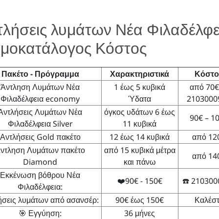
τλήσεις λυμάτων Νέα Φιλαδέλφε
Τιμοκατάλογος Κόστος
Πακέτο - Πρόγραμμα
Χαρακτηριστικά
Κόστο
Άντληση Λυμάτων Νέα
1 έως 5 κυβικά
από 70€
Φιλαδέλφεια economy
Ύδατα
2103000
Αντλήσεις Λυμάτων Νέα
όγκος υδάτων 6 έως
90€ – 1
Φιλαδέλφεια Silver
11 κυβικά
Αντλήσεις Gold πακέτο
12 έως 14 κυβικά
από 12
ντληση Λυμάτων πακέτο
από 15 κυβικά μέτρα
από 14
Diamond
και πάνω
Εκκένωση βόθρου Νέα
❤️90€ - 150€
☎️ 21030
Φιλαδέλφεια:
ήσεις λυμάτων από ασανσέρ:
90€ έως 150€
Καλέστ
🎯 Εγγύηση:
36 μήνες