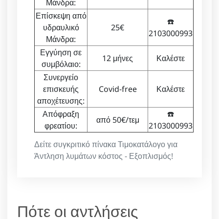
Μάνδρα:
Επίσκεψη από
☎️
υδραυλικό
25€
2103000993
Μάνδρα:
Εγγύηση σε
12 μήνες
Καλέστε
συμβόλαιο:
Συνεργείο
επισκευής
Covid-free
Καλέστε
αποχέτευσης:
Απόφραξη
☎️
από 50€/τεμ
φρεατίου:
2103000993
Δείτε συγκριτικό πίνακα Τιμοκατάλογο για
Άντληση λυμάτων κόστος - Εξοπλισμός!
Πότε οι αντλήσεις