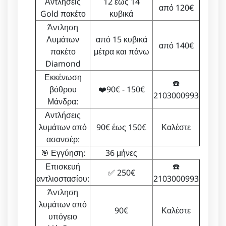
Αντλήσεις
12 έως 14
από 120€
Gold πακέτο
κυβικά
Άντληση
Λυμάτων
από 15 κυβικά
από 140€
πακέτο
μέτρα και πάνω
Diamond
Εκκένωση
☎️
βόθρου
❤️90€ - 150€
2103000993
Μάνδρα:
Αντλήσεις
λυμάτων από
90€ έως 150€
Καλέστε
ασανσέρ:
🎯 Εγγύηση:
36 μήνες
Επισκευή
☎️
✅ 250€
αντλιοστασίου:
2103000993
Άντληση
λυμάτων από
90€
Καλέστε
υπόγειο