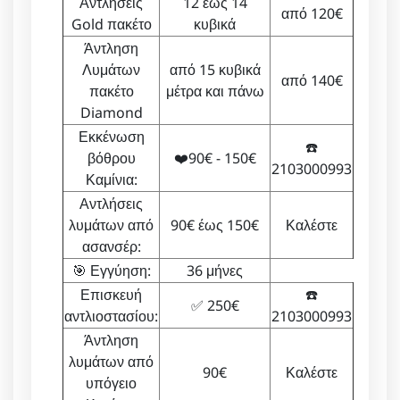
Αντλήσεις
12 έως 14
από 120€
Gold πακέτο
κυβικά
Άντληση
Λυμάτων
από 15 κυβικά
από 140€
πακέτο
μέτρα και πάνω
Diamond
Εκκένωση
☎️
βόθρου
❤️90€ - 150€
2103000993
Καμίνια:
Αντλήσεις
λυμάτων από
90€ έως 150€
Καλέστε
ασανσέρ:
🎯 Εγγύηση:
36 μήνες
Επισκευή
☎️
✅ 250€
αντλιοστασίου:
2103000993
Άντληση
λυμάτων από
90€
Καλέστε
υπόγειο