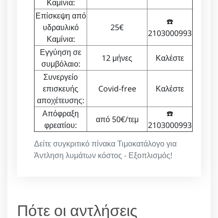
Καμίνια:
Επίσκεψη από
☎️
υδραυλικό
25€
2103000993
Καμίνια:
Εγγύηση σε
12 μήνες
Καλέστε
συμβόλαιο:
Συνεργείο
επισκευής
Covid-free
Καλέστε
αποχέτευσης:
Απόφραξη
☎️
από 50€/τεμ
φρεατίου:
2103000993
Δείτε συγκριτικό πίνακα Τιμοκατάλογο για
Άντληση λυμάτων κόστος - Εξοπλισμός!
Πότε οι αντλήσεις