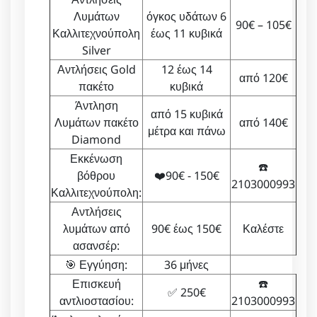
Λυμάτων
όγκος υδάτων 6
90€ – 105€
Καλλιτεχνούπολη
έως 11 κυβικά
Silver
Αντλήσεις Gold
12 έως 14
από 120€
πακέτο
κυβικά
Άντληση
από 15 κυβικά
Λυμάτων πακέτο
από 140€
μέτρα και πάνω
Diamond
Εκκένωση
☎️
βόθρου
❤️90€ - 150€
2103000993
Καλλιτεχνούπολη:
Αντλήσεις
λυμάτων από
90€ έως 150€
Καλέστε
ασανσέρ:
🎯 Εγγύηση:
36 μήνες
Επισκευή
☎️
✅ 250€
αντλιοστασίου:
2103000993