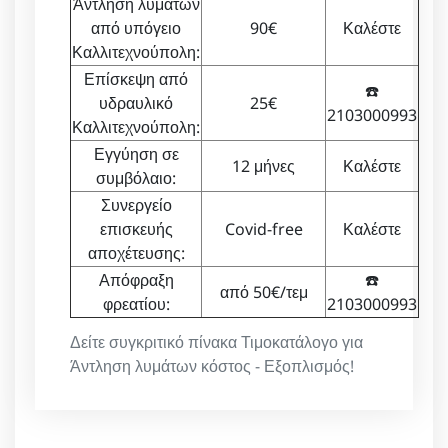
Άντληση λυμάτων
από υπόγειο
90€
Καλέστε
Καλλιτεχνούπολη:
Επίσκεψη από
☎️
υδραυλικό
25€
2103000993
Καλλιτεχνούπολη:
Εγγύηση σε
12 μήνες
Καλέστε
συμβόλαιο:
Συνεργείο
επισκευής
Covid-free
Καλέστε
αποχέτευσης:
Απόφραξη
☎️
από 50€/τεμ
φρεατίου:
2103000993
Δείτε συγκριτικό πίνακα Τιμοκατάλογο για
Άντληση λυμάτων κόστος - Εξοπλισμός!