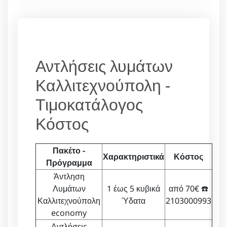
Αντλήσεις λυμάτων
Καλλιτεχνούπολη -
Τιμοκατάλογος
Κόστος
Πακέτο -
Χαρακτηριστικά
Κόστος
Πρόγραμμα
Άντληση
Λυμάτων
1 έως 5 κυβικά
από 70€ ☎️
Καλλιτεχνούπολη
Ύδατα
2103000993
economy
Αντλήσεις