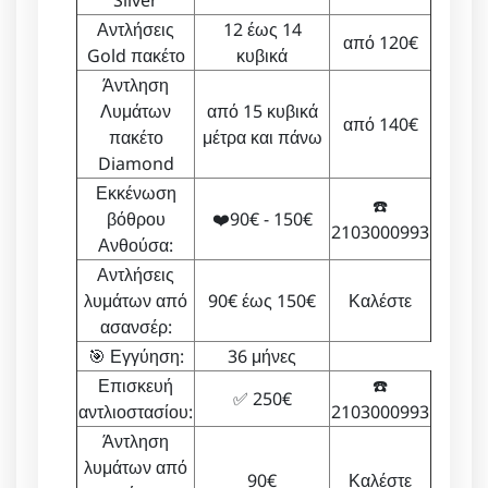
Silver
Αντλήσεις
12 έως 14
από 120€
Gold πακέτο
κυβικά
Άντληση
Λυμάτων
από 15 κυβικά
από 140€
πακέτο
μέτρα και πάνω
Diamond
Εκκένωση
☎️
βόθρου
❤️90€ - 150€
2103000993
Ανθούσα:
Αντλήσεις
λυμάτων από
90€ έως 150€
Καλέστε
ασανσέρ:
🎯 Εγγύηση:
36 μήνες
Επισκευή
☎️
✅ 250€
αντλιοστασίου:
2103000993
Άντληση
λυμάτων από
90€
Καλέστε