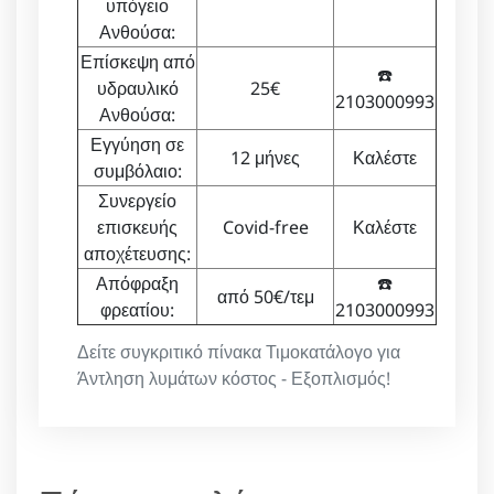
υπόγειο
Ανθούσα:
Επίσκεψη από
☎️
υδραυλικό
25€
2103000993
Ανθούσα:
Εγγύηση σε
12 μήνες
Καλέστε
συμβόλαιο:
Συνεργείο
επισκευής
Covid-free
Καλέστε
αποχέτευσης:
Απόφραξη
☎️
από 50€/τεμ
φρεατίου:
2103000993
Δείτε συγκριτικό πίνακα Τιμοκατάλογο για
Άντληση λυμάτων κόστος - Εξοπλισμός!