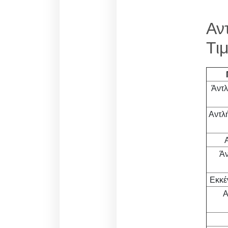
Αν
Τι
Άντ
Αντλ
Άν
Εκκέ
Α