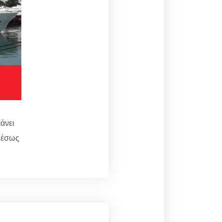
άνει
αμέσως