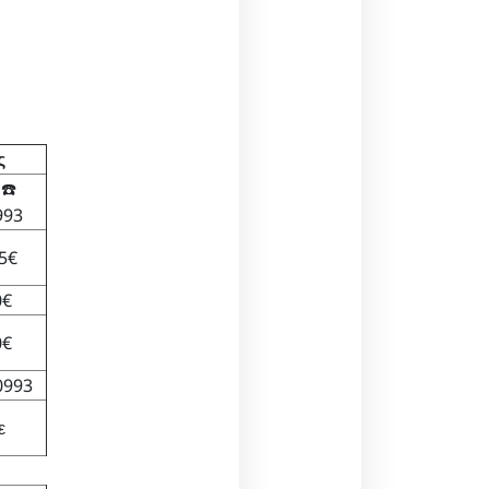
ς
☎️
993
5€
0€
0€
0993
ε