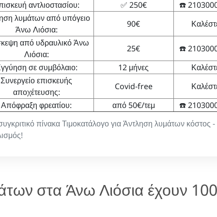
πισκευή αντλιοστασίου:
✅ 250€
☎️ 210300
ηση λυμάτων από υπόγειο
90€
Καλέστ
Άνω Λιόσια:
κεψη από υδραυλικό Άνω
25€
☎️ 210300
Λιόσια:
γγύηση σε συμβόλαιο:
12 μήνες
Καλέστ
Συνεργείο επισκευής
Covid-free
Καλέστ
αποχέτευσης:
Απόφραξη φρεατίου:
από 50€/τεμ
☎️ 210300
 συγκριτικό πίνακα Τιμοκατάλογο για Άντληση λυμάτων κόστος -
ισμός!
μάτων στα Άνω Λιόσια έχουν 10