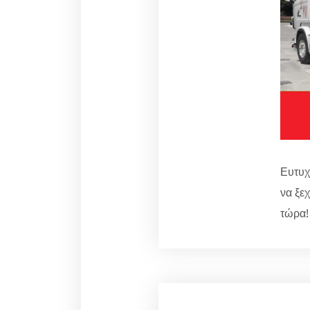
Ευτυχ
να ξεχ
τώρα!