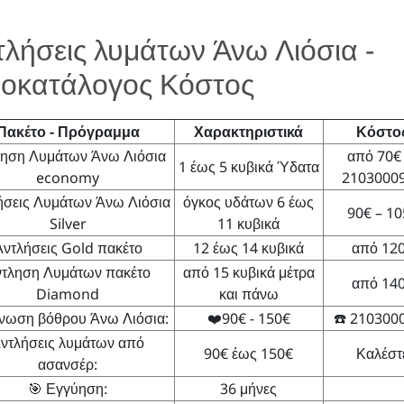
τλήσεις λυμάτων Άνω Λιόσια -
μοκατάλογος Κόστος
Πακέτο - Πρόγραμμα
Χαρακτηριστικά
Κόστο
ληση Λυμάτων Άνω Λιόσια
από 70€ 
1 έως 5 κυβικά Ύδατα
economy
2103000
ήσεις Λυμάτων Άνω Λιόσια
όγκος υδάτων 6 έως
90€ – 10
Silver
11 κυβικά
Αντλήσεις Gold πακέτο
12 έως 14 κυβικά
από 12
τληση Λυμάτων πακέτο
από 15 κυβικά μέτρα
από 14
Diamond
και πάνω
νωση βόθρου Άνω Λιόσια:
❤️90€ - 150€
☎️ 210300
ντλήσεις λυμάτων από
90€ έως 150€
Καλέστ
ασανσέρ:
🎯 Εγγύηση:
36 μήνες